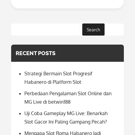
Ion
Casino
Hanya
Setelah
Bayar77
Search
Daftar
Di
Sini
RECENT POSTS
Strategi Bermain Slot Progresif
Habanero di Platform Slot
Perbedaan Pengalaman Slot Online dan
MG Live di betwin188
Uji Coba Gameplay MG Live: Benarkah
Slot Gacor Ini Paling Gampang Pecah?
Mengapa Slot Roma Habanero Jadi