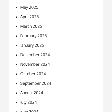
May 2025
April 2025
March 2025
February 2025
January 2025
December 2024
November 2024
October 2024
September 2024
August 2024
July 2024
June 2024