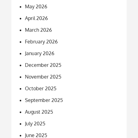
May 2026
April 2026
March 2026
February 2026
January 2026
December 2025
November 2025
October 2025
September 2025
August 2025
July 2025
June 2025