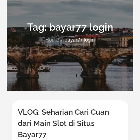
Tag:
bayar77 login
Home
bayar77 login
VLOG: Seharian Cari Cuan
dari Main Slot di Situs
Bayar77