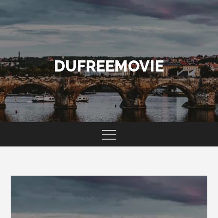
Skip
to
content
DUFREEMOVIE