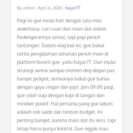
Posted
By
admin
April 6, 2026
bayar77
on
Pagi ini gue mulai hari dengan satu misi
sederhana: cari cuan dari main slot online.
Kedengarannya santai, tapi juga penuh
tantangan. Dalam vlog kali ini, gue bakal
cerita pengalaman seharian penuh main di
platform favorit gue, yaitu bayar77. Dari mulai
strategi santai sampai momen deg-degan pas
hampir jackpot, semuanya bakal gue bahas
dengan gaya ringan dan jujur. Jam 09.00 pagi,
gue udah siap dengan kopi di tangan dan
mindset positif. Hal pertama yang gue lakuin
adalah cek saldo dan tentuin budget. Ini
penting banget, karena main slot itu seru, tapi
tetap harus punya kontrol. Gue nggak mau