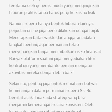
terutama oleh generasi muda yang menginginkan
hiburan praktis tanpa harus pergi ke kasino fisik.
Namun, seperti halnya bentuk hiburan lainnya,
perjudian online juga perlu dilakukan dengan bijak.
Menetapkan batas waktu dan anggaran adalah
langkah penting agar permainan tetap
menyenangkan tanpa menimbulkan risiko finansial.
Banyak platform saat ini juga menyediakan fitur
kontrol diri yang membantu pemain mengatur
aktivitas mereka dengan lebih baik.
Selain itu, penting juga untuk memahami bahwa
kemenangan dalam permainan seperti Sic Bo
bersifat acak. Tidak ada strategi yang bisa
menjamin kemenangan secara konsisten. Oleh
karena itu, pemain sebaiknya menikmati