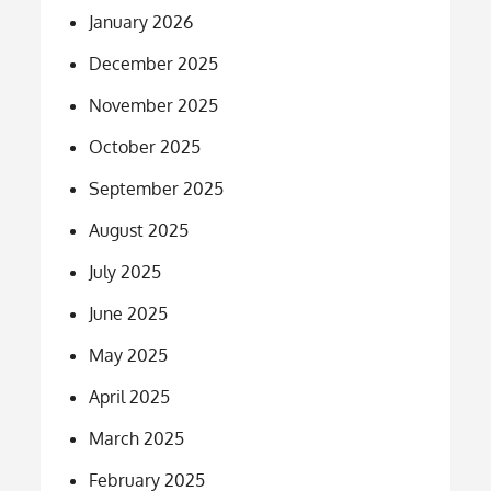
January 2026
December 2025
November 2025
October 2025
September 2025
August 2025
July 2025
June 2025
May 2025
April 2025
March 2025
February 2025