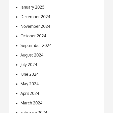
January 2025
December 2024
November 2024
October 2024
September 2024
August 2024
July 2024
June 2024
May 2024
April 2024
March 2024
February 2024