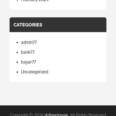
CATEGORIES
admin77
bank77
bayar77
Uncategorized
Copyright © 2026
dufreemovie
. All Rights Reserved