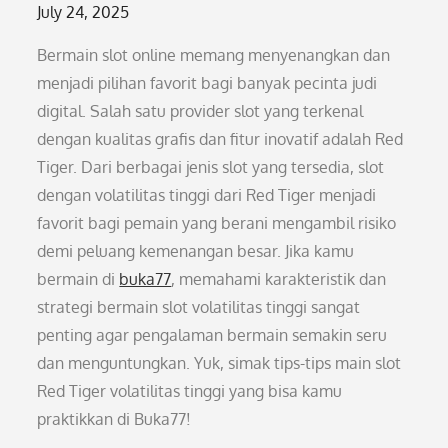
Posted
July 24, 2025
on
Bermain slot online memang menyenangkan dan
menjadi pilihan favorit bagi banyak pecinta judi
digital. Salah satu provider slot yang terkenal
dengan kualitas grafis dan fitur inovatif adalah Red
Tiger. Dari berbagai jenis slot yang tersedia, slot
dengan volatilitas tinggi dari Red Tiger menjadi
favorit bagi pemain yang berani mengambil risiko
demi peluang kemenangan besar. Jika kamu
bermain di
buka77
, memahami karakteristik dan
strategi bermain slot volatilitas tinggi sangat
penting agar pengalaman bermain semakin seru
dan menguntungkan. Yuk, simak tips-tips main slot
Red Tiger volatilitas tinggi yang bisa kamu
praktikkan di Buka77!