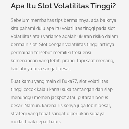
Apa Itu Slot Volatilitas Tinggi?
Sebelum membahas tips bermainnya, ada baiknya
kita pahami dulu apa itu volatilitas tinggi pada slot.
Volatilitas atau variance adalah ukuran risiko dalam
bermain slot. Slot dengan volatilitas tinggi artinya
permainan tersebut memiliki frekuensi
kemenangan yang lebih jarang, tapi saat menang,
hadiahnya bisa sangat besar.
Buat kamu yang main di Buka77, slot volatilitas
tinggi cocok kalau kamu suka tantangan dan siap
menunggu momen jackpot atau putaran bonus
besar. Namun, karena risikonya juga lebih besar,
strategi yang tepat sangat diperlukan supaya
modal tidak cepat habis.