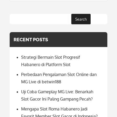
Search
RECENT POSTS
Strategi Bermain Slot Progresif
Habanero di Platform Slot
Perbedaan Pengalaman Slot Online dan
MG Live di betwin188
Uji Coba Gameplay MG Live: Benarkah
Slot Gacor Ini Paling Gampang Pecah?
Mengapa Slot Roma Habanero Jadi
Favorit Member Slot Gacor di Indonesia?