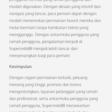
mudah digunakan. Dengan desain yang intuitif dan
navigasi yang lancar, para pemain dapat dengan
mudah menemukan permainan favorit mereka dan
mulai bermain tanpa hambatan teknis yang
mengganggu. Dengan antarmuka pengguna yang
ramah pengguna, pengalaman berjudi di
Superindo88 menjadi lebih lancar dan
menyenangkan bagi para pemain.
Kesimpulan
Dengan ragam permainan terbaik, peluang
menang yang tinggi, promosi dan bonus
menguntungkan, layanan pelanggan yang ramah
dan profesional, serta antarmuka pengguna yang
ramah pengguna, Superindo88 menawarkan