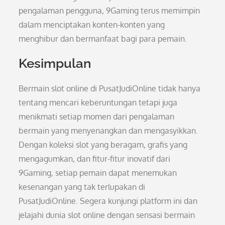
pengalaman pengguna, 9Gaming terus memimpin
dalam menciptakan konten-konten yang
menghibur dan bermanfaat bagi para pemain.
Kesimpulan
Bermain slot online di PusatJudiOnline tidak hanya
tentang mencari keberuntungan tetapi juga
menikmati setiap momen dari pengalaman
bermain yang menyenangkan dan mengasyikkan.
Dengan koleksi slot yang beragam, grafis yang
mengagumkan, dan fitur-fitur inovatif dari
9Gaming, setiap pemain dapat menemukan
kesenangan yang tak terlupakan di
PusatJudiOnline. Segera kunjungi platform ini dan
jelajahi dunia slot online dengan sensasi bermain