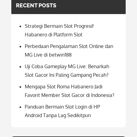
RECENT POSTS
Strategi Bermain Slot Progresif
Habanero di Platform Slot
Perbedaan Pengalaman Slot Online dan
MG Live di betwin188
Uji Coba Gameplay MG Live: Benarkah
Slot Gacor Ini Paling Gampang Pecah?
Mengapa Slot Roma Habanero Jadi
Favorit Member Slot Gacor di Indonesia?
Panduan Bermain Slot Login di HP
Android Tanpa Lag Sedikitpun