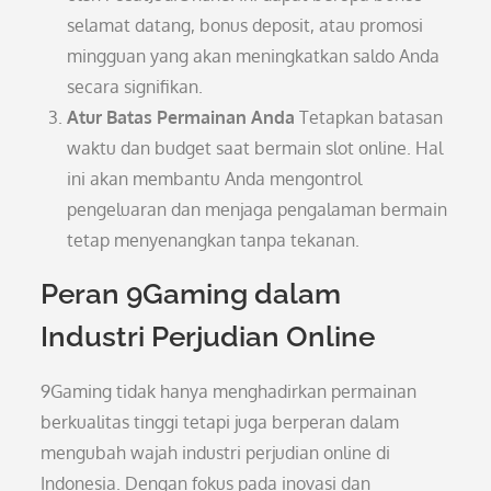
selamat datang, bonus deposit, atau promosi
mingguan yang akan meningkatkan saldo Anda
secara signifikan.
Atur Batas Permainan Anda
Tetapkan batasan
waktu dan budget saat bermain slot online. Hal
ini akan membantu Anda mengontrol
pengeluaran dan menjaga pengalaman bermain
tetap menyenangkan tanpa tekanan.
Peran 9Gaming dalam
Industri Perjudian Online
9Gaming tidak hanya menghadirkan permainan
berkualitas tinggi tetapi juga berperan dalam
mengubah wajah industri perjudian online di
Indonesia. Dengan fokus pada inovasi dan