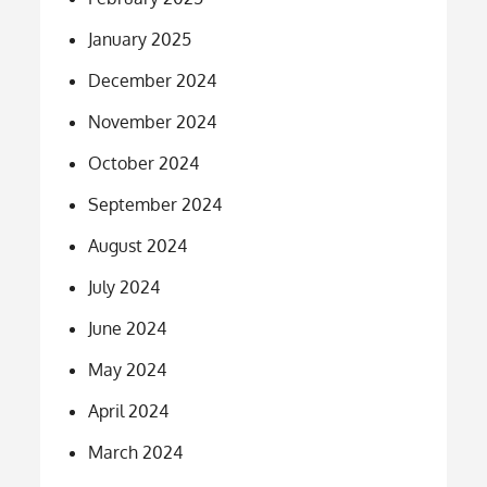
January 2025
December 2024
November 2024
October 2024
September 2024
August 2024
July 2024
June 2024
May 2024
April 2024
March 2024