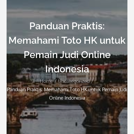
Panduan Praktis:
Memahami Toto HK untuk
Pemain Judi Online
Indonesia
Home
Uncategorized
Panduan Praktis: Memahami Toto HK untuk Pemain Judi
Online Indonesia