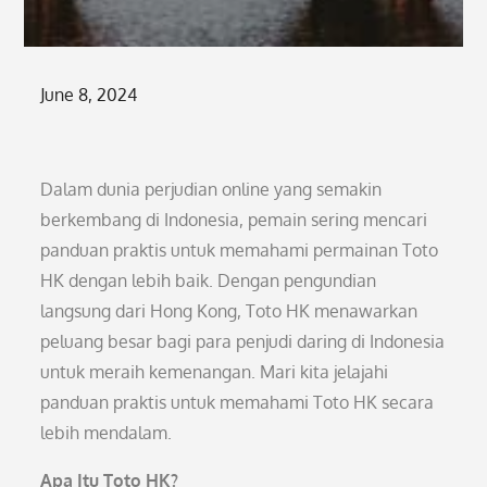
Posted
June 8, 2024
on
Dalam dunia perjudian online yang semakin
berkembang di Indonesia, pemain sering mencari
panduan praktis untuk memahami permainan Toto
HK dengan lebih baik. Dengan pengundian
langsung dari Hong Kong, Toto HK menawarkan
peluang besar bagi para penjudi daring di Indonesia
untuk meraih kemenangan. Mari kita jelajahi
panduan praktis untuk memahami Toto HK secara
lebih mendalam.
Apa Itu Toto HK?