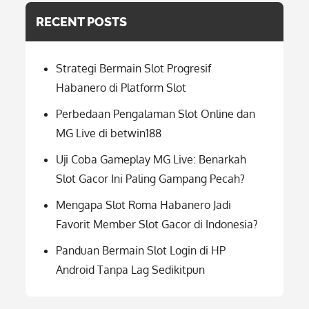
RECENT POSTS
Strategi Bermain Slot Progresif
Habanero di Platform Slot
Perbedaan Pengalaman Slot Online dan
MG Live di betwin188
Uji Coba Gameplay MG Live: Benarkah
Slot Gacor Ini Paling Gampang Pecah?
Mengapa Slot Roma Habanero Jadi
Favorit Member Slot Gacor di Indonesia?
Panduan Bermain Slot Login di HP
Android Tanpa Lag Sedikitpun