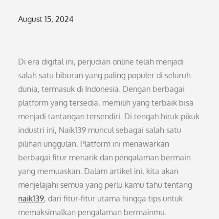
Posted
August 15, 2024
on
Di era digital ini, perjudian online telah menjadi
salah satu hiburan yang paling populer di seluruh
dunia, termasuk di Indonesia. Dengan berbagai
platform yang tersedia, memilih yang terbaik bisa
menjadi tantangan tersendiri. Di tengah hiruk-pikuk
industri ini, Naik139 muncul sebagai salah satu
pilihan unggulan. Platform ini menawarkan
berbagai fitur menarik dan pengalaman bermain
yang memuaskan. Dalam artikel ini, kita akan
menjelajahi semua yang perlu kamu tahu tentang
naik139
, dari fitur-fitur utama hingga tips untuk
memaksimalkan pengalaman bermainmu.