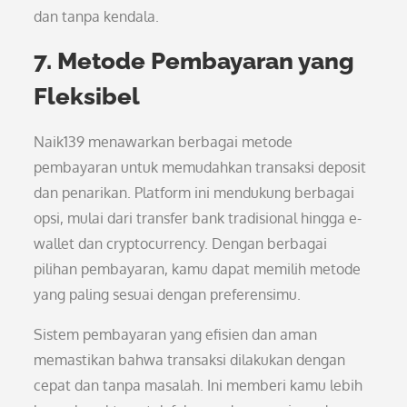
dan tanpa kendala.
7. Metode Pembayaran yang
Fleksibel
Naik139 menawarkan berbagai metode
pembayaran untuk memudahkan transaksi deposit
dan penarikan. Platform ini mendukung berbagai
opsi, mulai dari transfer bank tradisional hingga e-
wallet dan cryptocurrency. Dengan berbagai
pilihan pembayaran, kamu dapat memilih metode
yang paling sesuai dengan preferensimu.
Sistem pembayaran yang efisien dan aman
memastikan bahwa transaksi dilakukan dengan
cepat dan tanpa masalah. Ini memberi kamu lebih