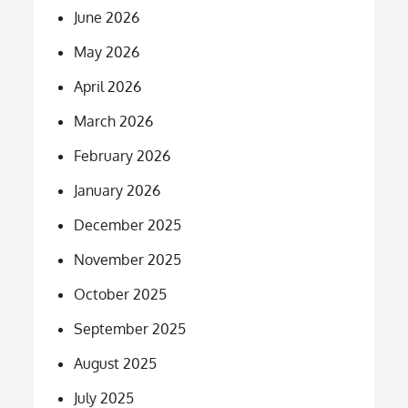
June 2026
May 2026
April 2026
March 2026
February 2026
January 2026
December 2025
November 2025
October 2025
September 2025
August 2025
July 2025