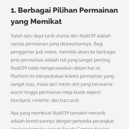
1. Berbagai Pilihan Permainan
yang Memikat
Salah satu daya tarik utama dari Naik139 adalah
variasi permainan yang ditawarkannya. Bagi
penggemar judi online, memiliki akses ke berbagai
jenis permainan adalah hal yang sangat penting.
Naik139 tidak mengecewakan dalam hal ini.
Platform ini menyediakan koleksi permainan yang
sangat luas, mulai dari mesin slot yang berwarna-
warni hingga permainan meja klasik seperti
blackjack, roulette, dan baccarat.
Apa yang membuat Naik139 semakin menarik
adalah kemitraannya dengan penyedia perangkat
lunak terkemuka seperti Spade Gaming dan Ion