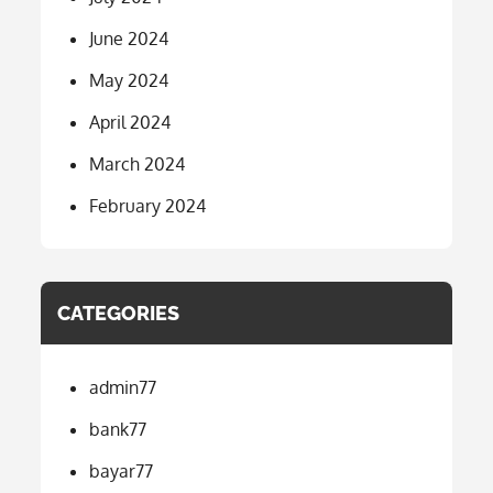
June 2024
May 2024
April 2024
March 2024
February 2024
CATEGORIES
admin77
bank77
bayar77