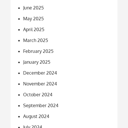
June 2025
May 2025
April 2025
March 2025
February 2025
January 2025
December 2024
November 2024
October 2024
September 2024
August 2024
July 2024