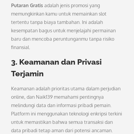
Putaran Gratis
adalah jenis promosi yang
memungkinkan kamu untuk memainkan slot
tertentu tanpa biaya tambahan. Ini adalah
kesempatan bagus untuk menjelajahi permainan
baru dan mencoba peruntunganmu tanpa risiko
finansial.
3. Keamanan dan Privasi
Terjamin
Keamanan adalah prioritas utama dalam perjudian
online, dan Naik139 memahami pentingnya
melindungi data dan informasi pribadi pemain.
Platform ini menggunakan teknologi enkripsi terkini
untuk memastikan bahwa semua transaksi dan
data pribadi tetap aman dari potensi ancaman.