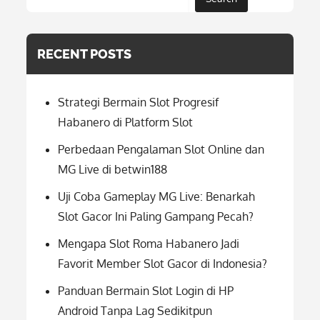
RECENT POSTS
Strategi Bermain Slot Progresif
Habanero di Platform Slot
Perbedaan Pengalaman Slot Online dan
MG Live di betwin188
Uji Coba Gameplay MG Live: Benarkah
Slot Gacor Ini Paling Gampang Pecah?
Mengapa Slot Roma Habanero Jadi
Favorit Member Slot Gacor di Indonesia?
Panduan Bermain Slot Login di HP
Android Tanpa Lag Sedikitpun