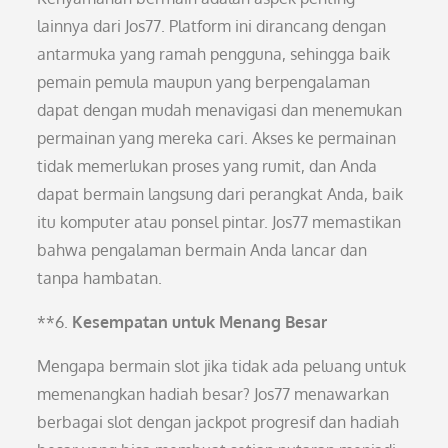
lainnya dari Jos77. Platform ini dirancang dengan
antarmuka yang ramah pengguna, sehingga baik
pemain pemula maupun yang berpengalaman
dapat dengan mudah menavigasi dan menemukan
permainan yang mereka cari. Akses ke permainan
tidak memerlukan proses yang rumit, dan Anda
dapat bermain langsung dari perangkat Anda, baik
itu komputer atau ponsel pintar. Jos77 memastikan
bahwa pengalaman bermain Anda lancar dan
tanpa hambatan.
**6.
Kesempatan untuk Menang Besar
Mengapa bermain slot jika tidak ada peluang untuk
memenangkan hadiah besar? Jos77 menawarkan
berbagai slot dengan jackpot progresif dan hadiah