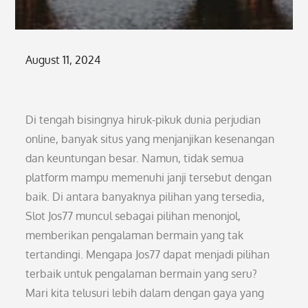
Posted
August 11, 2024
on
Di tengah bisingnya hiruk-pikuk dunia perjudian
online, banyak situs yang menjanjikan kesenangan
dan keuntungan besar. Namun, tidak semua
platform mampu memenuhi janji tersebut dengan
baik. Di antara banyaknya pilihan yang tersedia,
Slot Jos77 muncul sebagai pilihan menonjol,
memberikan pengalaman bermain yang tak
tertandingi. Mengapa Jos77 dapat menjadi pilihan
terbaik untuk pengalaman bermain yang seru?
Mari kita telusuri lebih dalam dengan gaya yang