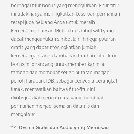
berbagai fitur bonus yang menggiurkan. Fitur-fitur
ini tidak hanya meningkatkan keseruan permainan
tetapi juga peluang Anda untuk meraih
kemenangan besar. Mulai dari simbol wild yang
dapat menggantikan simbol lain, hingga putaran
gratis yang dapat meningkatkan jumlah
kemenangan tanpa tambahan taruhan, fitur-fitur
bonus ini dirancang untuk memberikan nilai
tambah dan membuat setiap putaran menjadi
penuh harapan. JDB, sebagai penyedia perangkat
lunak, memastikan bahwa fitur-fitur ini
diintegrasikan dengan cara yang membuat
permainan menjadi semakin dinamis dan
menghibur.
*4.
Desain Grafis dan Audio yang Memukau