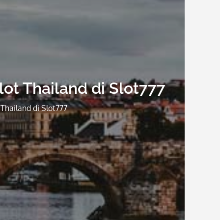
ot Thailand di Slot777
Thailand di Slot777