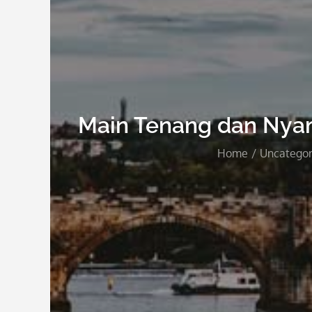
Main Tenang dan Nyama
Home
Uncategor