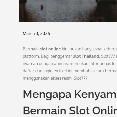
Posted
March 3, 2026
on
Bermain
slot online
kini bukan hanya soal keber
platform. Bagi penggemar
slot Thailand
, Slot77
nyaman dengan animasi memukau, fitur bonus le
daftar dan login. Artikel ini membahas cara ber
menggunakan akses resmi Slot777.
Mengapa Kenyama
Bermain Slot Onli