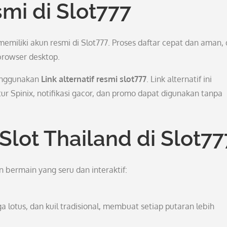
mi di Slot777
iliki akun resmi di Slot777. Proses daftar cepat dan aman,
 browser desktop.
menggunakan
Link alternatif resmi slot777
. Link alternatif ini
ur Spinix, notifikasi gacor, dan promo dapat digunakan tanpa
lot Thailand di Slot77
 bermain yang seru dan interaktif:
 lotus, dan kuil tradisional, membuat setiap putaran lebih