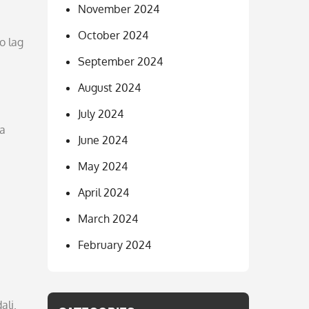
November 2024
October 2024
o lag
September 2024
August 2024
July 2024
sa
June 2024
May 2024
April 2024
March 2024
February 2024
ali.