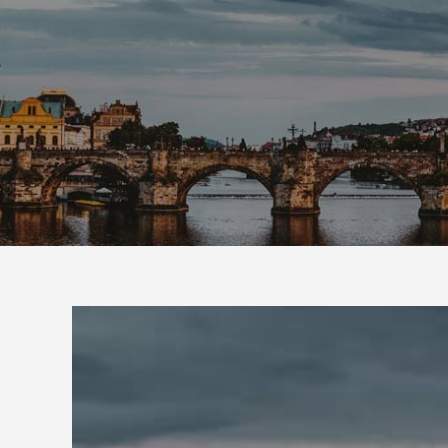
Skip
to
content