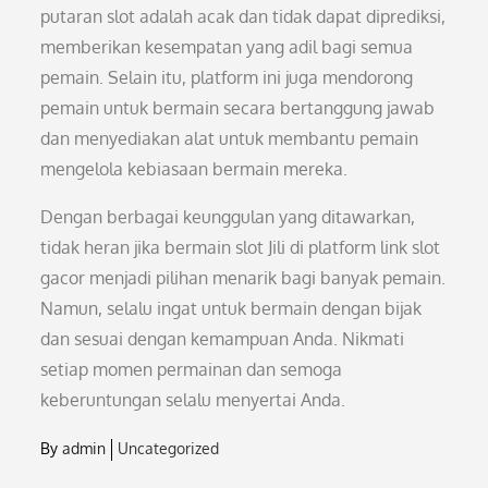
putaran slot adalah acak dan tidak dapat diprediksi,
memberikan kesempatan yang adil bagi semua
pemain. Selain itu, platform ini juga mendorong
pemain untuk bermain secara bertanggung jawab
dan menyediakan alat untuk membantu pemain
mengelola kebiasaan bermain mereka.
Dengan berbagai keunggulan yang ditawarkan,
tidak heran jika bermain slot Jili di platform link slot
gacor menjadi pilihan menarik bagi banyak pemain.
Namun, selalu ingat untuk bermain dengan bijak
dan sesuai dengan kemampuan Anda. Nikmati
setiap momen permainan dan semoga
keberuntungan selalu menyertai Anda.
By
admin
Uncategorized