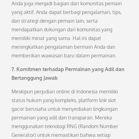
Anda juga menjadi bagian dari komunitas pemain
yang aktif. Anda dapat berbagi pengalaman, tips,
dan strategi dengan pemain lain, serta
mendapatkan dukungan dari komunitas yang
memiliki minat yang sama. Hal ini dapat
meningkatkan pengalaman bermain Anda dan
memberikan wawasan baru dalam permainan.
7. Komitmen terhadap Permainan yang Adil dan
Bertanggung Jawab
Meskipun perjudian online di Indonesia memiliki
status hukum yang kompleks, platform link slot
gacor berusaha untuk menyediakan lingkungan
permainan yang adil dan transparan. Mereka
menggunakan teknologi RNG (Random Number
Generator) untuk memastikan bahwa setiap