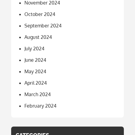
November 2024
October 2024
September 2024
August 2024
July 2024
June 2024
May 2024
April 2024
March 2024
February 2024