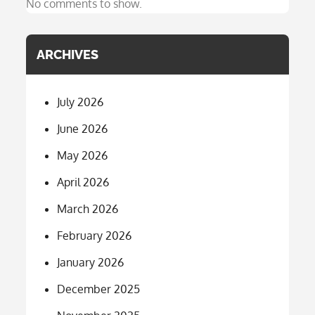
No comments to show.
ARCHIVES
July 2026
June 2026
May 2026
April 2026
March 2026
February 2026
January 2026
December 2025