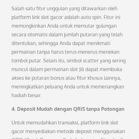
Salah satu fitur unggulan yang ditawarkan oleh
platform link slot gacor adalah auto spin. Fitur ini
memungkinkan Anda untuk memutar gulungan
secara otomatis dalam jumlah putaran yang telah
ditentukan, sehingga Anda dapat menikmati
permainan tanpa harus terus-menerus menekan
tombol putar. Selain itu, simbol scatter yang sering
muncul dalam permainan slot Jili dapat membuka
akses ke putaran bonus atau fitur khusus lainnya,
meningkatkan peluang Anda untuk memenangkan
hadiah besar.
4. Deposit Mudah dengan QRIS tanpa Potongan
Untuk memudahkan transaksi, platform link slot
gacor menyediakan metode deposit menggunakan