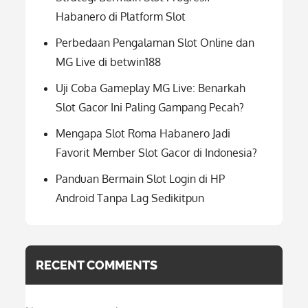
Habanero di Platform Slot
Perbedaan Pengalaman Slot Online dan
MG Live di betwin188
Uji Coba Gameplay MG Live: Benarkah
Slot Gacor Ini Paling Gampang Pecah?
Mengapa Slot Roma Habanero Jadi
Favorit Member Slot Gacor di Indonesia?
Panduan Bermain Slot Login di HP
Android Tanpa Lag Sedikitpun
RECENT COMMENTS