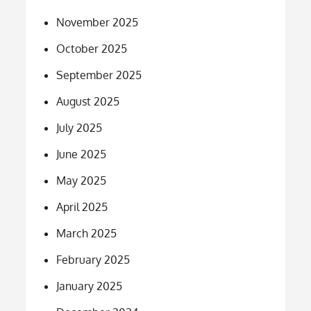
November 2025
October 2025
September 2025
August 2025
July 2025
June 2025
May 2025
April 2025
March 2025
February 2025
January 2025