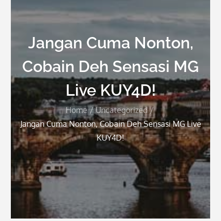
Jangan Cuma Nonton,
Cobain Deh Sensasi MG
Live KUY4D!
Home
Uncategorized
Jangan Cuma Nonton, Cobain Deh Sensasi MG Live
KUY4D!