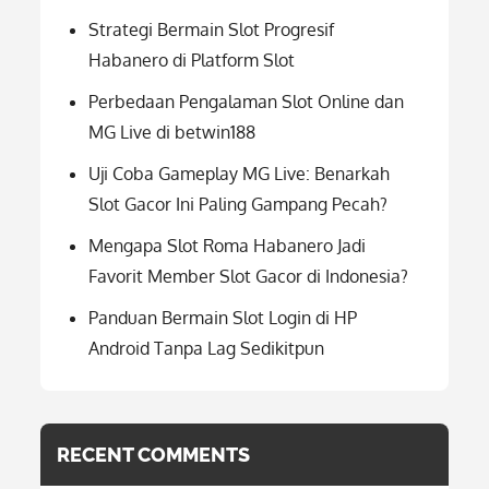
Strategi Bermain Slot Progresif
Habanero di Platform Slot
Perbedaan Pengalaman Slot Online dan
MG Live di betwin188
Uji Coba Gameplay MG Live: Benarkah
Slot Gacor Ini Paling Gampang Pecah?
Mengapa Slot Roma Habanero Jadi
Favorit Member Slot Gacor di Indonesia?
Panduan Bermain Slot Login di HP
Android Tanpa Lag Sedikitpun
RECENT COMMENTS