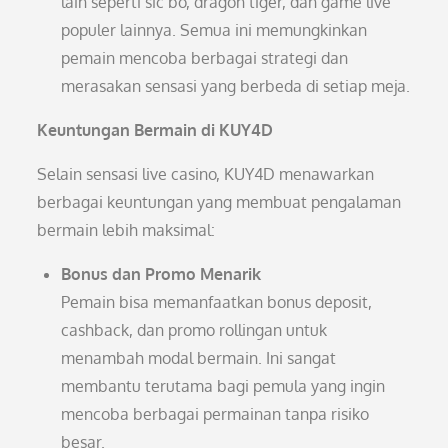
lain seperti sic bo, dragon tiger, dan game live
populer lainnya. Semua ini memungkinkan
pemain mencoba berbagai strategi dan
merasakan sensasi yang berbeda di setiap meja.
Keuntungan Bermain di KUY4D
Selain sensasi live casino, KUY4D menawarkan
berbagai keuntungan yang membuat pengalaman
bermain lebih maksimal:
Bonus dan Promo Menarik
Pemain bisa memanfaatkan bonus deposit,
cashback, dan promo rollingan untuk
menambah modal bermain. Ini sangat
membantu terutama bagi pemula yang ingin
mencoba berbagai permainan tanpa risiko
besar.