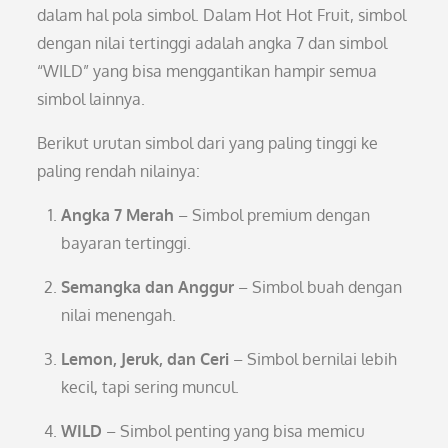
dalam hal pola simbol. Dalam Hot Hot Fruit, simbol
dengan nilai tertinggi adalah angka 7 dan simbol
“WILD” yang bisa menggantikan hampir semua
simbol lainnya.
Berikut urutan simbol dari yang paling tinggi ke
paling rendah nilainya:
Angka 7 Merah
– Simbol premium dengan
bayaran tertinggi.
Semangka dan Anggur
– Simbol buah dengan
nilai menengah.
Lemon, Jeruk, dan Ceri
– Simbol bernilai lebih
kecil, tapi sering muncul.
WILD
– Simbol penting yang bisa memicu