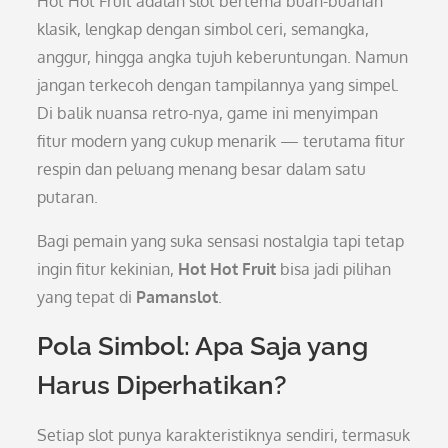
Hot Hot Fruit adalah slot bertema buah-buahan
klasik, lengkap dengan simbol ceri, semangka,
anggur, hingga angka tujuh keberuntungan. Namun
jangan terkecoh dengan tampilannya yang simpel.
Di balik nuansa retro-nya, game ini menyimpan
fitur modern yang cukup menarik — terutama fitur
respin dan peluang menang besar dalam satu
putaran.
Bagi pemain yang suka sensasi nostalgia tapi tetap
ingin fitur kekinian,
Hot Hot Fruit
bisa jadi pilihan
yang tepat di
Pamanslot
.
Pola Simbol: Apa Saja yang
Harus Diperhatikan?
Setiap slot punya karakteristiknya sendiri, termasuk