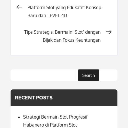
Post
Platform Slot yang Edukatif: Konsep
Baru dari LEVEL 4D
navigation
Tips Strategis: Bermain ‘Slot’ dengan
Bijak dan Fokus Keuntungan
Search
RECENT POSTS
Strategi Bermain Slot Progresif
Habanero di Platform Slot