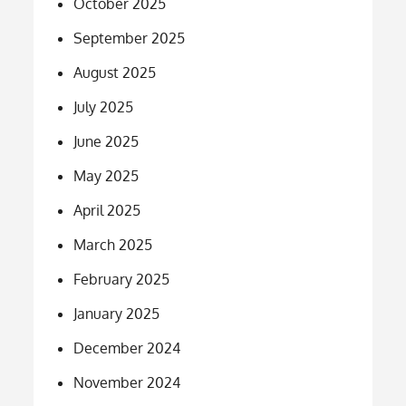
October 2025
September 2025
August 2025
July 2025
June 2025
May 2025
April 2025
March 2025
February 2025
January 2025
December 2024
November 2024