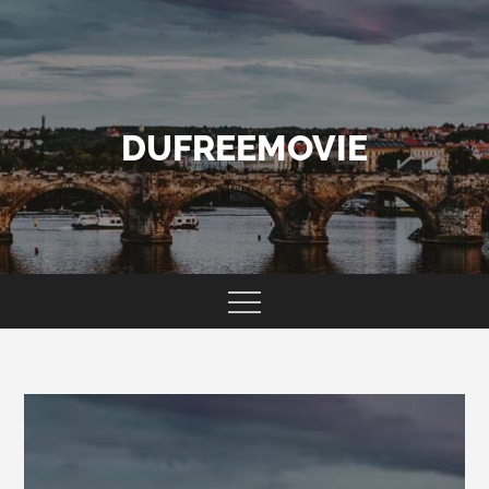
Skip
to
content
DUFREEMOVIE