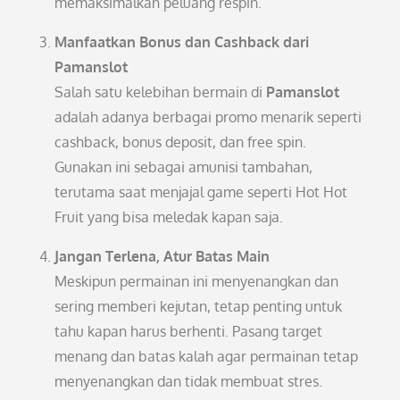
memaksimalkan peluang respin.
Manfaatkan Bonus dan Cashback dari
Pamanslot
Salah satu kelebihan bermain di
Pamanslot
adalah adanya berbagai promo menarik seperti
cashback, bonus deposit, dan free spin.
Gunakan ini sebagai amunisi tambahan,
terutama saat menjajal game seperti Hot Hot
Fruit yang bisa meledak kapan saja.
Jangan Terlena, Atur Batas Main
Meskipun permainan ini menyenangkan dan
sering memberi kejutan, tetap penting untuk
tahu kapan harus berhenti. Pasang target
menang dan batas kalah agar permainan tetap
menyenangkan dan tidak membuat stres.