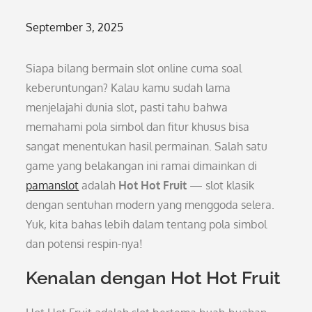
Posted
September 3, 2025
on
Siapa bilang bermain slot online cuma soal
keberuntungan? Kalau kamu sudah lama
menjelajahi dunia slot, pasti tahu bahwa
memahami pola simbol dan fitur khusus bisa
sangat menentukan hasil permainan. Salah satu
game yang belakangan ini ramai dimainkan di
pamanslot
adalah
Hot Hot Fruit
— slot klasik
dengan sentuhan modern yang menggoda selera.
Yuk, kita bahas lebih dalam tentang pola simbol
dan potensi respin-nya!
Kenalan dengan Hot Hot Fruit