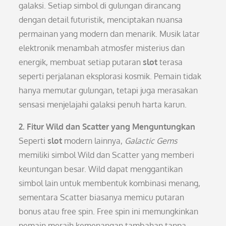
galaksi. Setiap simbol di gulungan dirancang
dengan detail futuristik, menciptakan nuansa
permainan yang modern dan menarik. Musik latar
elektronik menambah atmosfer misterius dan
energik, membuat setiap putaran
slot
terasa
seperti perjalanan eksplorasi kosmik. Pemain tidak
hanya memutar gulungan, tetapi juga merasakan
sensasi menjelajahi galaksi penuh harta karun.
2. Fitur Wild dan Scatter yang Menguntungkan
Seperti
slot
modern lainnya,
Galactic Gems
memiliki simbol Wild dan Scatter yang memberi
keuntungan besar. Wild dapat menggantikan
simbol lain untuk membentuk kombinasi menang,
sementara Scatter biasanya memicu putaran
bonus atau free spin. Free spin ini memungkinkan
pemain meraih kemenangan tambahan tanpa