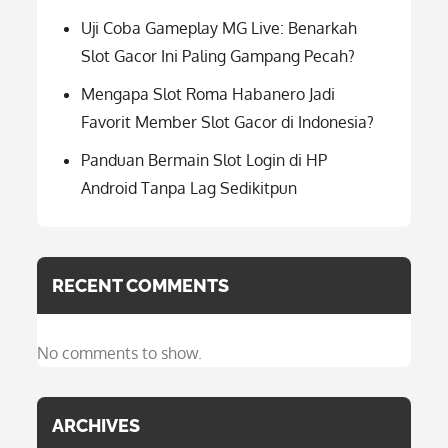
Uji Coba Gameplay MG Live: Benarkah
Slot Gacor Ini Paling Gampang Pecah?
Mengapa Slot Roma Habanero Jadi
Favorit Member Slot Gacor di Indonesia?
Panduan Bermain Slot Login di HP
Android Tanpa Lag Sedikitpun
RECENT COMMENTS
No comments to show.
ARCHIVES