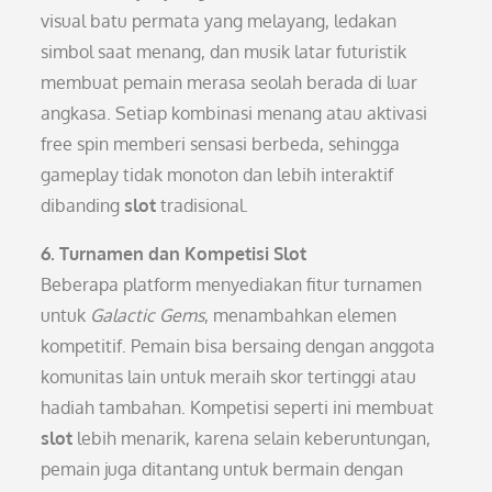
visual batu permata yang melayang, ledakan
simbol saat menang, dan musik latar futuristik
membuat pemain merasa seolah berada di luar
angkasa. Setiap kombinasi menang atau aktivasi
free spin memberi sensasi berbeda, sehingga
gameplay tidak monoton dan lebih interaktif
dibanding
slot
tradisional.
6. Turnamen dan Kompetisi Slot
Beberapa platform menyediakan fitur turnamen
untuk
Galactic Gems
, menambahkan elemen
kompetitif. Pemain bisa bersaing dengan anggota
komunitas lain untuk meraih skor tertinggi atau
hadiah tambahan. Kompetisi seperti ini membuat
slot
lebih menarik, karena selain keberuntungan,
pemain juga ditantang untuk bermain dengan