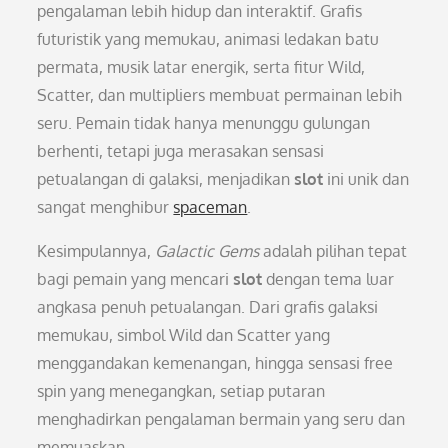
pengalaman lebih hidup dan interaktif. Grafis
futuristik yang memukau, animasi ledakan batu
permata, musik latar energik, serta fitur Wild,
Scatter, dan multipliers membuat permainan lebih
seru. Pemain tidak hanya menunggu gulungan
berhenti, tetapi juga merasakan sensasi
petualangan di galaksi, menjadikan
slot
ini unik dan
sangat menghibur
spaceman
.
Kesimpulannya,
Galactic Gems
adalah pilihan tepat
bagi pemain yang mencari
slot
dengan tema luar
angkasa penuh petualangan. Dari grafis galaksi
memukau, simbol Wild dan Scatter yang
menggandakan kemenangan, hingga sensasi free
spin yang menegangkan, setiap putaran
menghadirkan pengalaman bermain yang seru dan
memuaskan.