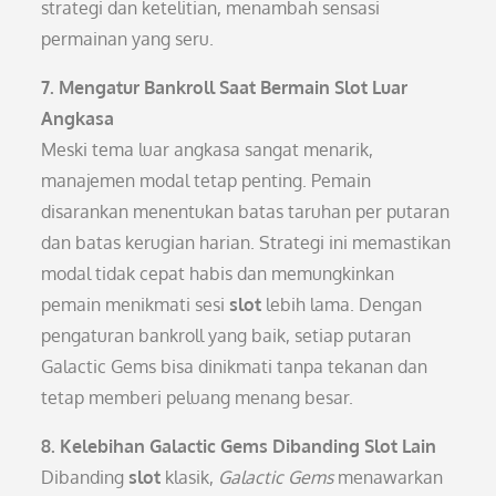
strategi dan ketelitian, menambah sensasi
permainan yang seru.
7. Mengatur Bankroll Saat Bermain Slot Luar
Angkasa
Meski tema luar angkasa sangat menarik,
manajemen modal tetap penting. Pemain
disarankan menentukan batas taruhan per putaran
dan batas kerugian harian. Strategi ini memastikan
modal tidak cepat habis dan memungkinkan
pemain menikmati sesi
slot
lebih lama. Dengan
pengaturan bankroll yang baik, setiap putaran
Galactic Gems bisa dinikmati tanpa tekanan dan
tetap memberi peluang menang besar.
8. Kelebihan Galactic Gems Dibanding Slot Lain
Dibanding
slot
klasik,
Galactic Gems
menawarkan