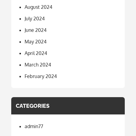
August 2024
July 2024
June 2024
May 2024
April 2024
March 2024
February 2024
CATEGORIES
admin77