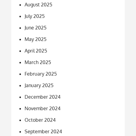
August 2025
July 2025
June 2025
May 2025
April 2025
March 2025
February 2025
January 2025
December 2024
November 2024
October 2024
September 2024