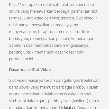
Kilat77 merupakan salah satu platform perjudian
online yang menawarkan berbagai permainan slot,
termasuk slot video dari Worldmatch. Slot video ini
tidak hanya menyajikan gameplay yang
menyenangkan, tetapi juga memiliki fitur-fitur
bonus yang meningkatkan peluang kemenangan.
Sebelum kita membahas cara menguasainya,
penting untuk memahami dasar-dasar dari
permainan ini.
Dasar-dasar Slot Video
Slot video biasanya terdiri dari gulungan (reels) dan
baris (rows) yang memuat berbagai simbol. Tujuan
utama permainan adalah mencocokkan simbol-
simbol ini dalam garis pembayaran (paylines) untuk
mendapatkan kemenangan. Di
kilat77
, Anda akan