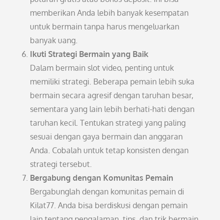
memberikan Anda lebih banyak kesempatan
untuk bermain tanpa harus mengeluarkan
banyak uang.
Ikuti Strategi Bermain yang Baik
Dalam bermain slot video, penting untuk
memiliki strategi. Beberapa pemain lebih suka
bermain secara agresif dengan taruhan besar,
sementara yang lain lebih berhati-hati dengan
taruhan kecil. Tentukan strategi yang paling
sesuai dengan gaya bermain dan anggaran
Anda. Cobalah untuk tetap konsisten dengan
strategi tersebut.
Bergabung dengan Komunitas Pemain
Bergabunglah dengan komunitas pemain di
Kilat77. Anda bisa berdiskusi dengan pemain
lain tentang pengalaman, tips, dan trik bermain