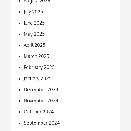
August 2025
July 2025
June 2025
May 2025
April 2025
March 2025
February 2025
January 2025
December 2024
November 2024
October 2024
September 2024