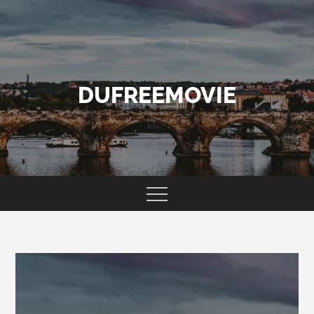
Skip
to
content
DUFREEMOVIE