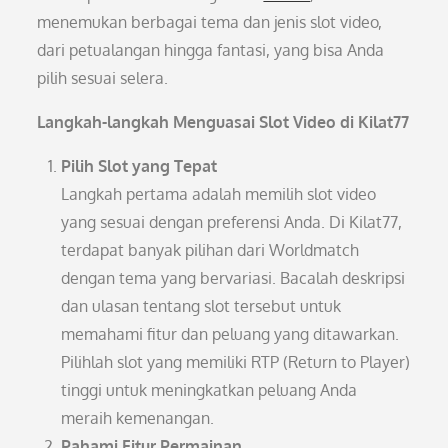
menemukan berbagai tema dan jenis slot video,
dari petualangan hingga fantasi, yang bisa Anda
pilih sesuai selera.
Langkah-langkah Menguasai Slot Video di Kilat77
Pilih Slot yang Tepat
Langkah pertama adalah memilih slot video
yang sesuai dengan preferensi Anda. Di Kilat77,
terdapat banyak pilihan dari Worldmatch
dengan tema yang bervariasi. Bacalah deskripsi
dan ulasan tentang slot tersebut untuk
memahami fitur dan peluang yang ditawarkan.
Pilihlah slot yang memiliki RTP (Return to Player)
tinggi untuk meningkatkan peluang Anda
meraih kemenangan.
Pahami Fitur Permainan