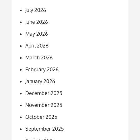
July 2026
June 2026
May 2026
April 2026
March 2026
February 2026
January 2026
December 2025
November 2025
October 2025
September 2025