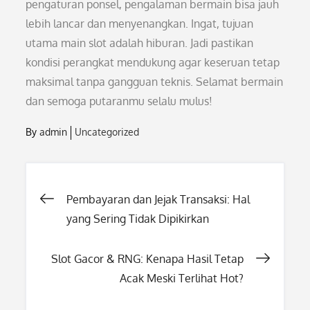
pengaturan ponsel, pengalaman bermain bisa jauh
lebih lancar dan menyenangkan. Ingat, tujuan
utama main slot adalah hiburan. Jadi pastikan
kondisi perangkat mendukung agar keseruan tetap
maksimal tanpa gangguan teknis. Selamat bermain
dan semoga putaranmu selalu mulus!
By
admin
Uncategorized
Post
Pembayaran dan Jejak Transaksi: Hal
yang Sering Tidak Dipikirkan
navigation
Slot Gacor & RNG: Kenapa Hasil Tetap
Acak Meski Terlihat Hot?