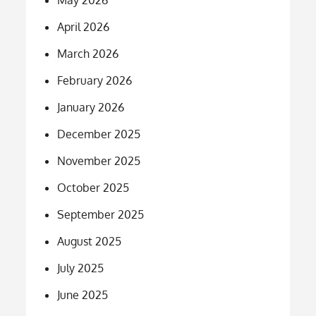
May 2026
April 2026
March 2026
February 2026
January 2026
December 2025
November 2025
October 2025
September 2025
August 2025
July 2025
June 2025