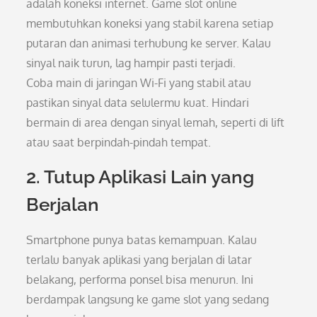
adalah koneksi internet. Game slot online
membutuhkan koneksi yang stabil karena setiap
putaran dan animasi terhubung ke server. Kalau
sinyal naik turun, lag hampir pasti terjadi.
Coba main di jaringan Wi-Fi yang stabil atau
pastikan sinyal data selulermu kuat. Hindari
bermain di area dengan sinyal lemah, seperti di lift
atau saat berpindah-pindah tempat.
2. Tutup Aplikasi Lain yang
Berjalan
Smartphone punya batas kemampuan. Kalau
terlalu banyak aplikasi yang berjalan di latar
belakang, performa ponsel bisa menurun. Ini
berdampak langsung ke game slot yang sedang