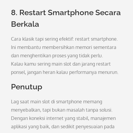
8. Restart Smartphone Secara
Berkala
Cara klasik tapi sering efektif: restart smartphone.
Ini membantu membersihkan memori sementara
dan menghentikan proses yang tidak perlu.
Kalau kamu sering main slot dan jarang restart
ponsel, jangan heran kalau performanya menurun.
Penutup
Lag saat main slot di smartphone memang
menyebalkan, tapi bukan masalah tanpa solusi.
Dengan koneksi internet yang stabil, manajemen
aplikasi yang baik, dan sedikit penyesuaian pada