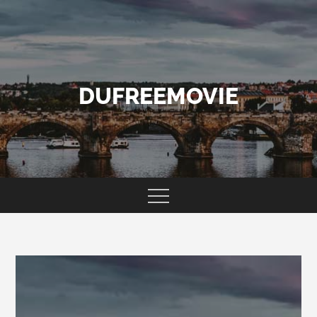
Skip
to
content
DUFREEMOVIE