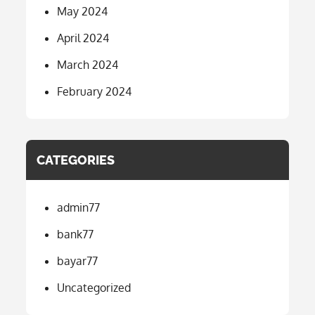
May 2024
April 2024
March 2024
February 2024
CATEGORIES
admin77
bank77
bayar77
Uncategorized