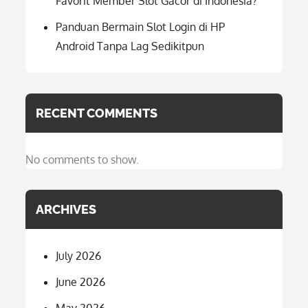
Favorit Member Slot Gacor di Indonesia?
Panduan Bermain Slot Login di HP
Android Tanpa Lag Sedikitpun
RECENT COMMENTS
No comments to show.
ARCHIVES
July 2026
June 2026