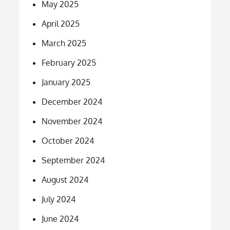
May 2025
April 2025
March 2025
February 2025
January 2025
December 2024
November 2024
October 2024
September 2024
August 2024
July 2024
June 2024