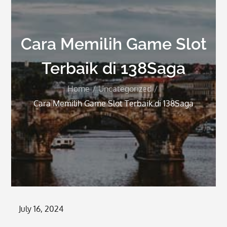
Cara Memilih Game Slot
Terbaik di 138Saga
Home
Uncategorized
Cara Memilih Game Slot Terbaik di 138Saga
Posted
July 16, 2024
on