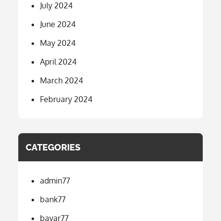
July 2024
June 2024
May 2024
April 2024
March 2024
February 2024
CATEGORIES
admin77
bank77
bayar77