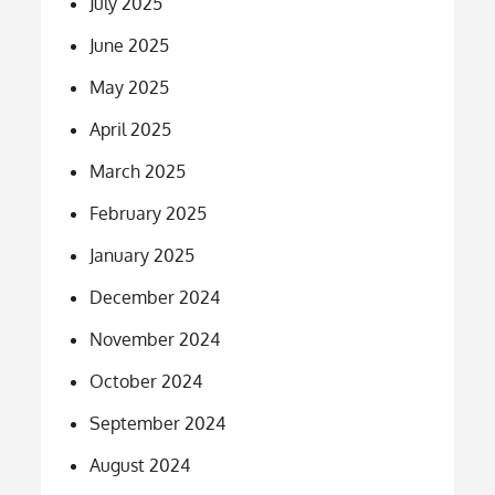
July 2025
June 2025
May 2025
April 2025
March 2025
February 2025
January 2025
December 2024
November 2024
October 2024
September 2024
August 2024