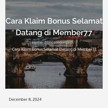
Cara Klaim Bonus Selamat
Datang di Member77
Home
Uncategorized
Cara Klaim Bonus Selamat Datang di Member77
Posted
December 8, 2024
on