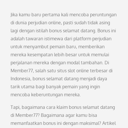
Jika kamu baru pertama kali mencoba peruntungan
di dunia perjudian online, pasti sudah tidak asing
lagi dengan istilah bonus selamat datang. Bonus ini
adalah tawaran istimewa dari platform perjudian
untuk menyambut pemain baru, memberikan
mereka kesempatan lebih besar untuk memulai
perjalanan mereka dengan modal tambahan. Di
Member77, salah satu situs slot online terbesar di
Indonesia, bonus selamat datang menjadi daya
tarik utama bagi banyak pemain yang ingin
mencoba keberuntungan mereka.
Tapi, bagaimana cara klaim bonus selamat datang
di Member77? Bagaimana agar kamu bisa
memanfaatkan bonus ini dengan maksimal? Artikel