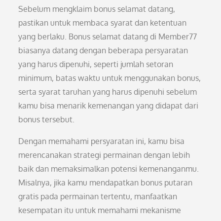
Sebelum mengklaim bonus selamat datang,
pastikan untuk membaca syarat dan ketentuan
yang berlaku. Bonus selamat datang di Member77
biasanya datang dengan beberapa persyaratan
yang harus dipenuhi, seperti jumlah setoran
minimum, batas waktu untuk menggunakan bonus,
serta syarat taruhan yang harus dipenuhi sebelum
kamu bisa menarik kemenangan yang didapat dari
bonus tersebut.
Dengan memahami persyaratan ini, kamu bisa
merencanakan strategi permainan dengan lebih
baik dan memaksimalkan potensi kemenanganmu.
Misalnya, jika kamu mendapatkan bonus putaran
gratis pada permainan tertentu, manfaatkan
kesempatan itu untuk memahami mekanisme