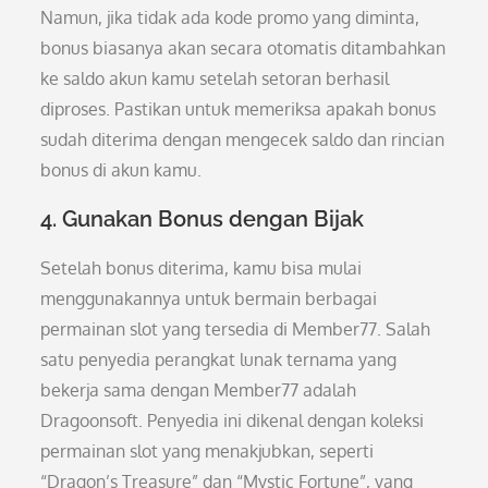
Namun, jika tidak ada kode promo yang diminta,
bonus biasanya akan secara otomatis ditambahkan
ke saldo akun kamu setelah setoran berhasil
diproses. Pastikan untuk memeriksa apakah bonus
sudah diterima dengan mengecek saldo dan rincian
bonus di akun kamu.
4. Gunakan Bonus dengan Bijak
Setelah bonus diterima, kamu bisa mulai
menggunakannya untuk bermain berbagai
permainan slot yang tersedia di Member77. Salah
satu penyedia perangkat lunak ternama yang
bekerja sama dengan Member77 adalah
Dragoonsoft. Penyedia ini dikenal dengan koleksi
permainan slot yang menakjubkan, seperti
“Dragon’s Treasure” dan “Mystic Fortune”, yang