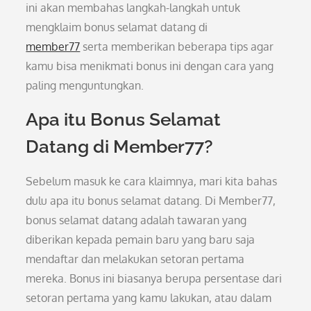
ini akan membahas langkah-langkah untuk
mengklaim bonus selamat datang di
member77
serta memberikan beberapa tips agar
kamu bisa menikmati bonus ini dengan cara yang
paling menguntungkan.
Apa itu Bonus Selamat
Datang di Member77?
Sebelum masuk ke cara klaimnya, mari kita bahas
dulu apa itu bonus selamat datang. Di Member77,
bonus selamat datang adalah tawaran yang
diberikan kepada pemain baru yang baru saja
mendaftar dan melakukan setoran pertama
mereka. Bonus ini biasanya berupa persentase dari
setoran pertama yang kamu lakukan, atau dalam