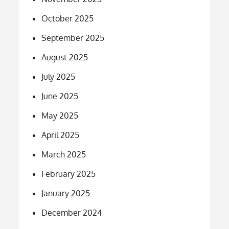
October 2025
September 2025
August 2025
July 2025
June 2025
May 2025
April 2025
March 2025
February 2025
January 2025
December 2024