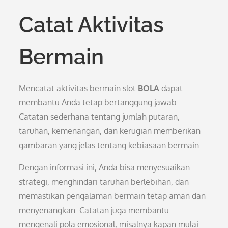
Catat Aktivitas
Bermain
Mencatat aktivitas bermain slot
BOLA
dapat
membantu Anda tetap bertanggung jawab.
Catatan sederhana tentang jumlah putaran,
taruhan, kemenangan, dan kerugian memberikan
gambaran yang jelas tentang kebiasaan bermain.
Dengan informasi ini, Anda bisa menyesuaikan
strategi, menghindari taruhan berlebihan, dan
memastikan pengalaman bermain tetap aman dan
menyenangkan. Catatan juga membantu
mengenali pola emosional, misalnya kapan mulai