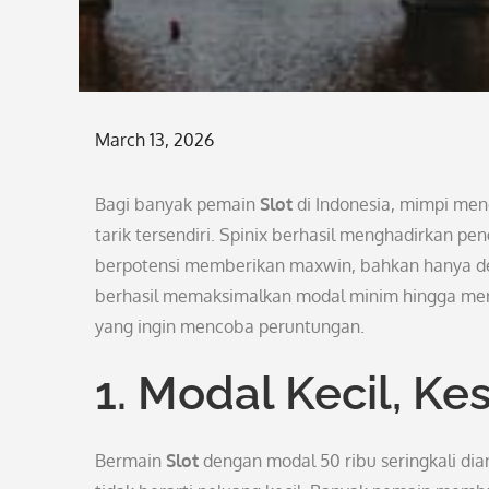
Posted
March 13, 2026
on
Bagi banyak pemain
Slot
di Indonesia, mimpi men
tarik tersendiri. Spinix berhasil menghadirkan p
berpotensi memberikan maxwin, bahkan hanya de
berhasil memaksimalkan modal minim hingga mera
yang ingin mencoba peruntungan.
1. Modal Kecil, K
Bermain
Slot
dengan modal 50 ribu seringkali dia