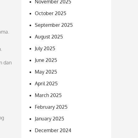
November 2025
October 2025
September 2025
ama.
August 2025
July 2025
.
June 2025
n dan
May 2025
April 2025
March 2025
February 2025
ng
January 2025
December 2024