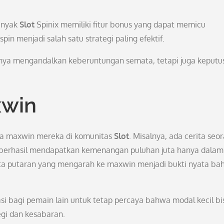
nyak
Slot
Spinix memiliki fitur bonus yang dapat memicu
in menjadi salah satu strategi paling efektif.
anya mengandalkan keberuntungan semata, tetapi juga keputu
xwin
ta maxwin mereka di komunitas
Slot
. Misalnya, ada cerita seo
berhasil mendapatkan kemenangan puluhan juta hanya dalam
ita putaran yang mengarah ke maxwin menjadi bukti nyata b
asi bagi pemain lain untuk tetap percaya bahwa modal kecil bi
egi dan kesabaran.