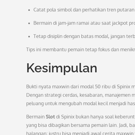
Catat pola simbol dan perhatikan tren putara
Bermain di jam-jam ramai atau saat jackpot pr
Tetap disiplin dengan batas modal, jangan ter
Tips ini membantu pemain tetap fokus dan meni
Kesimpulan
Bukti nyata maxwin dari modal 50 ribu di Spini
Dengan strategi cerdas, kesabaran, manajemen 
peluang untuk mengubah modal kecil menjadi hasil
Bermain
Slot
di Spinix bukan hanya soal keberunt
yang bisa dibagikan bersama pemain lain. Jadi, b
halangan; justru bisa menjadi awal cerita maxwin 