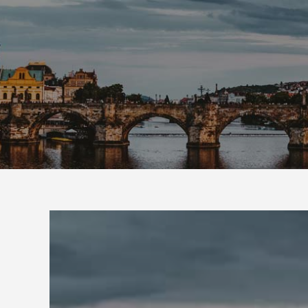
Skip
to
content