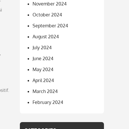
r
November 2024
i
October 2024
September 2024
August 2024
July 2024
,
June 2024
May 2024
April 2024
itif.
March 2024
February 2024