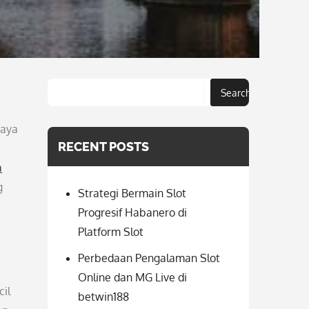
Search
daya
RECENT POSTS
a
g
Strategi Bermain Slot
Progresif Habanero di
Platform Slot
Perbedaan Pengalaman Slot
Online dan MG Live di
il
betwin188