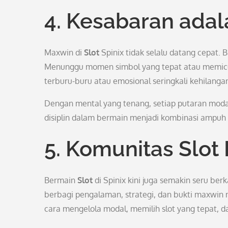
4. Kesabaran adal
Maxwin di
Slot
Spinix tidak selalu datang cepat
Menunggu momen simbol yang tepat atau memicu 
terburu-buru atau emosional seringkali kehilan
Dengan mental yang tenang, setiap putaran moda
disiplin dalam bermain menjadi kombinasi ampuh u
5. Komunitas Slo
Bermain
Slot
di Spinix kini juga semakin seru be
berbagi pengalaman, strategi, dan bukti maxwin 
cara mengelola modal, memilih slot yang tepat, 