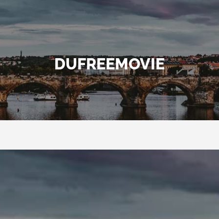
DUFREEMOVIE