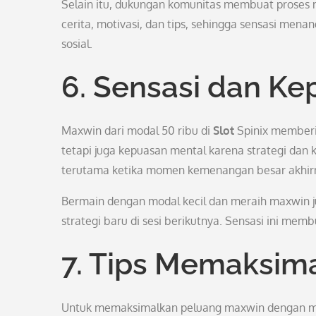
Selain itu, dukungan komunitas membuat proses
cerita, motivasi, dan tips, sehingga sensasi men
sosial.
6. Sensasi dan K
Maxwin dari modal 50 ribu di
Slot
Spinix memberik
tetapi juga kepuasan mental karena strategi dan
terutama ketika momen kemenangan besar akhir
Bermain dengan modal kecil dan meraih maxwin 
strategi baru di sesi berikutnya. Sensasi ini m
7. Tips Memaksim
Untuk memaksimalkan peluang maxwin dengan mod