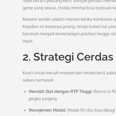
tidak berarti peluang kecil. Banyak pemain memb
game yang sesuai, modal minimal bisa berbuah 
Maxwin sendiri adalah momen ketika kombinasi s
Kejadian ini biasanya jarang, tetapi bukan hal y
berubah menjadi kemenangan puluhan hingga rat
tepat.
2. Strategi Cerda
Kunci untuk meraih maxwin dari modal kecil adal
sukses termasuk:
Memilih Slot dengan RTP Tinggi:
Return to P
jangka panjang.
Manajemen Modal:
Modal 50 ribu bisa dibagi